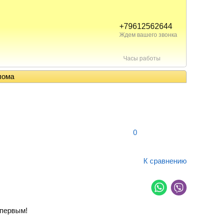
+79612562644
Ждем вашего звонка
Часы работы
лома
0
К сравнению
первым!