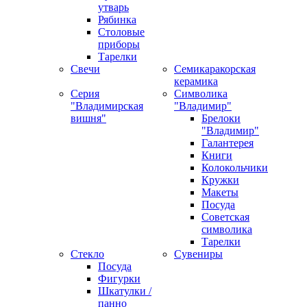
утварь
Рябинка
Столовые
приборы
Тарелки
Свечи
Семикаракорская
керамика
Серия
Символика
"Владимирская
"Владимир"
вишня"
Брелоки
"Владимир"
Галантерея
Книги
Колокольчики
Кружки
Макеты
Посуда
Советская
символика
Тарелки
Стекло
Сувениры
Посуда
Фигурки
Шкатулки /
панно