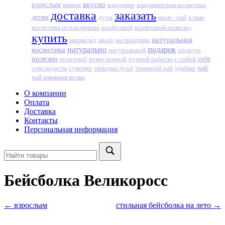
вкусно
взрослым
вишня
владимир
владимирская косметика
доставка
заказать
детям
духи
иван - чай
к чаю
крафтовый
крафтовый шоколад
косметика из владимира
купить
натуральная
мармелад
мыло
на праздник
натурально
подарок
косметика
натуральный
подруге
полезно
себе
полезный
ремесленный
ручной работы
с собой
совсладости
сувенир
твёрдые духи
травяной чай
удобно
чай
чай книжная полка
О компании
Оплата
Доставка
Контакты
Персональная информация
Бейсболка Великоросс
← взрослым
стильная бейсболка на лето →