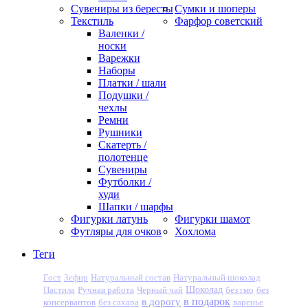
Сувениры из бересты
Сумки и шоперы
Текстиль
Фарфор советский
Валенки /
носки
Варежки
Наборы
Платки / шали
Подушки /
чехлы
Ремни
Рушники
Скатерть /
полотенце
Сувениры
Футболки /
худи
Шапки / шарфы
Фигурки латунь
Фигурки шамот
Футляры для очков
Хохлома
Теги
Гост
Зефир
Натуральный состав
Натуральный шоколад
Пастила
Ручная работа
Черный чай
Шоколад
без гмо
без
в подарок
в дорогу
консервантов
без сахара
варенье