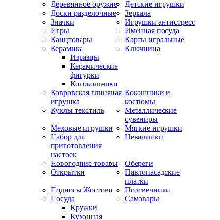
Деревянное оружие
Детские игрушки
Доски разделочные
Зеркала
Значки
Игрушки антистресс
Игры
Именная посуда
Канцтовары
Карты игральные
Керамика
Ключница
Изразцы
Керамические
фигурки
Колокольчики
Ковровская глиняная
Кокошники и
игрушка
костюмы
Куклы текстиль
Металлические
сувениры
Меховые игрушки
Мягкие игрушки
Набор для
Неваляшки
приготовления
настоек
Новогодние товары
Обереги
Открытки
Павлопасадские
платки
Подносы Жостово
Подсвечники
Посуда
Самовары
Кружки
Кухонная