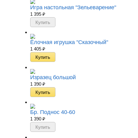
Игра настольная "Зельеварение"
1 395
₽
Ёлочная игрушка "Сказочный"
1 405
₽
Изразец большой
1 390
₽
Бр. Поднос 40-60
1 390
₽