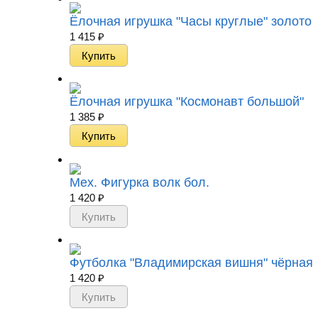
Ёлочная игрушка "Часы круглые" золото
1 415
₽
Ёлочная игрушка "Космонавт большой"
1 385
₽
Мех. Фигурка волк бол.
1 420
₽
Футболка "Владимирская вишня" чёрная
1 420
₽