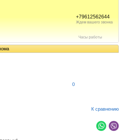
+79612562644
Ждем вашего звонка
Часы работы
лома
0
К сравнению