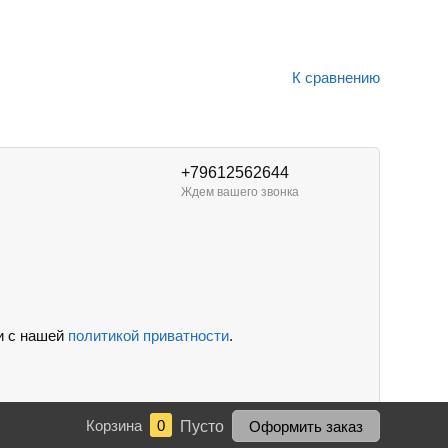
К сравнению
+79612562644
Ждем вашего звонка
и с нашей
политикой приватности
.
Корзина
0
Пусто
Оформить заказ