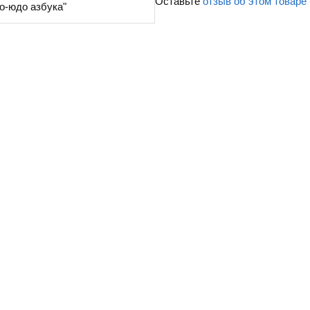
Оставьте
отзыв об этом товаре
о-юдо азбука"