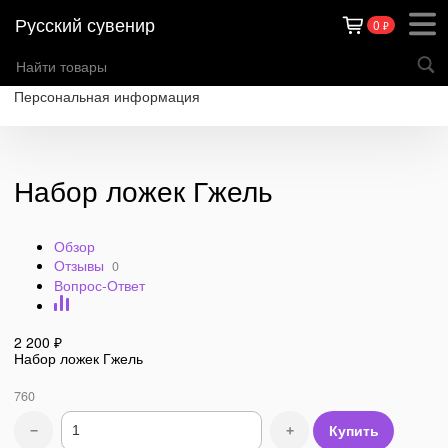
Русский сувенир
0
₽
Каталог товаров
Теги
О компании
Оплата
Доставка
Контакты
Персональная информация
Набор ложек Гжель
Обзор
Отзывы
0
Вопрос-Ответ
2 200
₽
Набор ложек Гжель
760
−
+
Купить