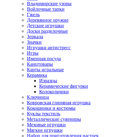
Владимирские узоры
Войлочные тапки
Гжель
Деревянное оружие
Детские игрушки
Доски разделочные
Зеркала
Значки
Игрушки антистресс
Игры
Именная посуда
Канцтовары
Карты игральные
Керамика
Изразцы
Керамические фигурки
Колокольчики
Ключница
Ковровская глиняная игрушка
Кокошники и костюмы
Куклы текстиль
Металлические сувениры
Меховые игрушки
Мягкие игрушки
Набор для приготовления настоек