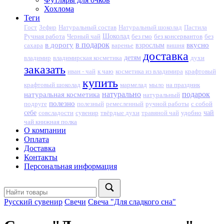
Хохлома
Теги
Гост
Зефир
Натуральный состав
Натуральный шоколад
Пастила
Ручная работа
Черный чай
Шоколад
без гмо
без консервантов
без
в подарок
в дорогу
вкусно
сахара
варенье
взрослым
вишня
доставка
детям
владимир
владимирская косметика
духи
заказать
иван - чай
к чаю
крафтовый
косметика из владимира
купить
крафтовый шоколад
мармелад
мыло
на праздник
натурально
подарок
натуральная косметика
натуральный
полезно
подруге
полезный
ремесленный
ручной работы
с собой
себе
совсладости
сувенир
твёрдые духи
травяной чай
удобно
чай
чай книжная полка
О компании
Оплата
Доставка
Контакты
Персональная информация
Русский сувенир
Свечи
Свеча "Для сладкого сна"