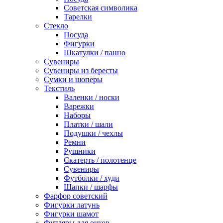
Советская символика
Тарелки
Стекло
Посуда
Фигурки
Шкатулки / панно
Сувениры
Сувениры из бересты
Сумки и шоперы
Текстиль
Валенки / носки
Варежки
Наборы
Платки / шали
Подушки / чехлы
Ремни
Рушники
Скатерть / полотенце
Сувениры
Футболки / худи
Шапки / шарфы
Фарфор советский
Фигурки латунь
Фигурки шамот
Футляры для очков