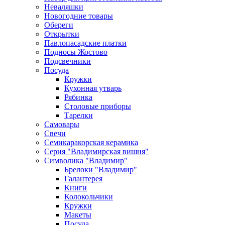
Неваляшки
Новогодние товары
Обереги
Открытки
Павлопасадские платки
Подносы Жостово
Подсвечники
Посуда
Кружки
Кухонная утварь
Рябинка
Столовые приборы
Тарелки
Самовары
Свечи
Семикаракорская керамика
Серия "Владимирская вишня"
Символика "Владимир"
Брелоки "Владимир"
Галантерея
Книги
Колокольчики
Кружки
Макеты
Посуда