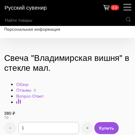
Русский сувенир
0
₽
Каталог товаров
Теги
О компании
Оплата
Доставка
Контакты
Персональная информация
Свеча "Владимирская вишня" в
стекле мал.
Обзор
Отзывы
0
Вопрос-Ответ
380
₽
70
−
+
Купить